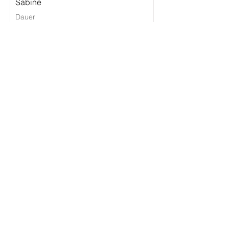
Sabine
Dauer
60 Minuten
Mehr erfahren
MODERN & FLOOR WORK
Tanz